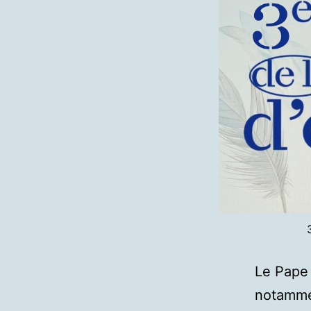
Le Pape 
notamme