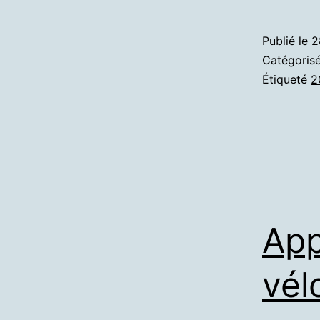
Publié le
2
Catégori
Étiqueté
2
App
vél