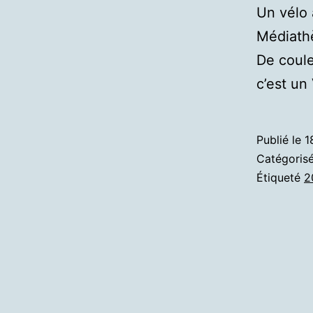
Un vélo 
Médiath
De coule
c’est u
Publié le
1
Catégori
Étiqueté
2