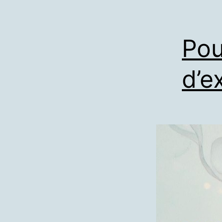
Pou
d’e