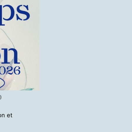
)
on et